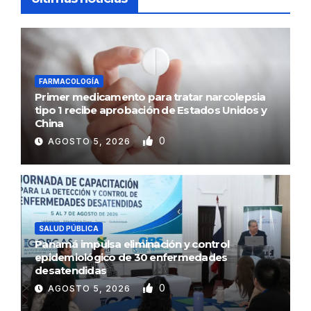
FARMACOLOGÍA
Primer medicamento para tratar narcolepsia
tipo 1 recibe aprobación de Estados Unidos y
China
0
AGOSTO 5, 2026
SALUD PÚBLICA
Panamá impulsa eliminación y control
epidemiológico de 30 enfermedades
desatendidas
0
AGOSTO 5, 2026