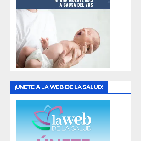
t
r
a
d
a
s
¡UNETE A LA WEB DE LA SALUD!