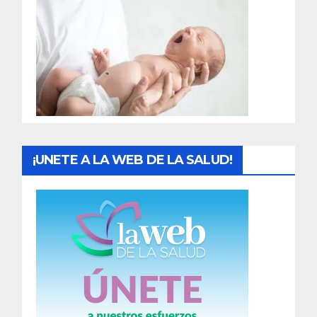
r
a
d
a
s
¡UNETE A LA WEB DE LA SALUD!