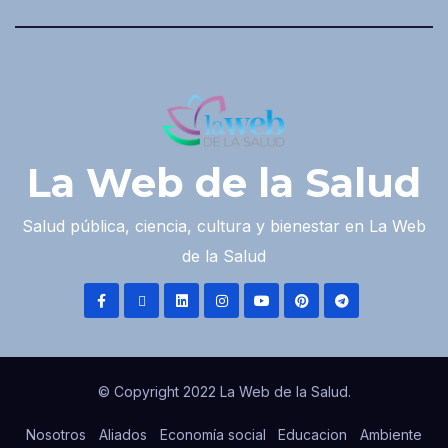
La Web de la Salud
Salud pública, ciencia, cultura y bienestar en La Web
de la Salud
© Copyright 2022 La Web de la Salud.
Nosotros
Aliados
Economía social
Educacion
Ambiente