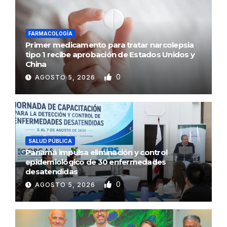
FARMACOLOGÍA
Primer medicamento para tratar narcolepsia
tipo 1 recibe aprobación de Estados Unidos y
China
0
AGOSTO 5, 2026
SALUD PÚBLICA
Panamá impulsa eliminación y control
epidemiológico de 30 enfermedades
desatendidas
0
AGOSTO 5, 2026