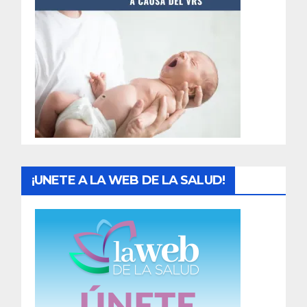
t
r
a
d
a
s
¡UNETE A LA WEB DE LA SALUD!