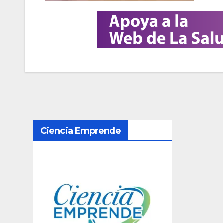
N
Ciencia Emprende
a
v
e
g