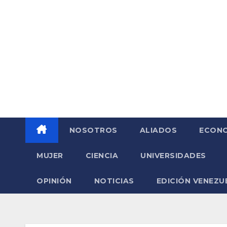
Saltar
al
contenido
NOSOTROS
ALIADOS
ECONO
MUJER
CIENCIA
UNIVERSIDADES
OPINIÓN
NOTICIAS
EDICIÓN VENEZU