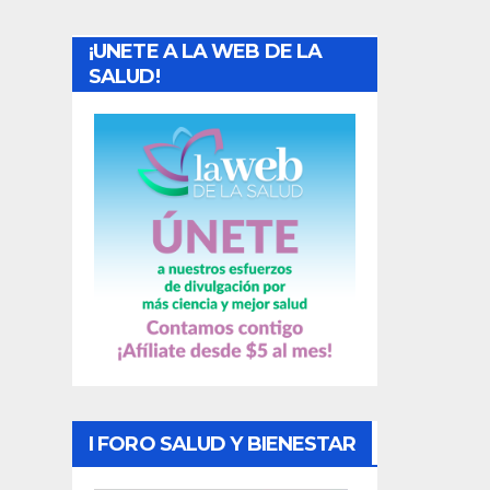
a
¡UNETE A LA WEB DE LA
d
SALUD!
a
s
I FORO SALUD Y BIENESTAR