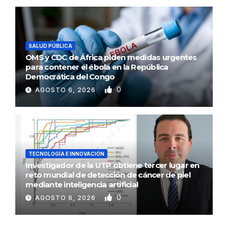
SALUD PÚBLICA
OMS y CDC de África piden medidas urgentes
para contener el ébola en la República
Democrática del Congo
0
AGOSTO 6, 2026
TECNOLOGÍA E INNOVACIÓN
Investigador de la UTP obtiene tercer lugar en
reto mundial de detección de cáncer de piel
mediante inteligencia artificial
0
AGOSTO 6, 2026