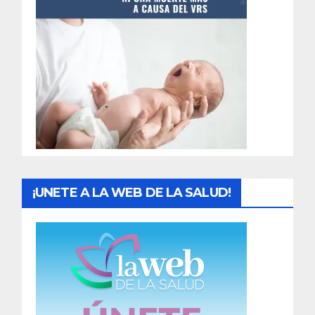
t
r
a
d
a
s
¡UNETE A LA WEB DE LA SALUD!