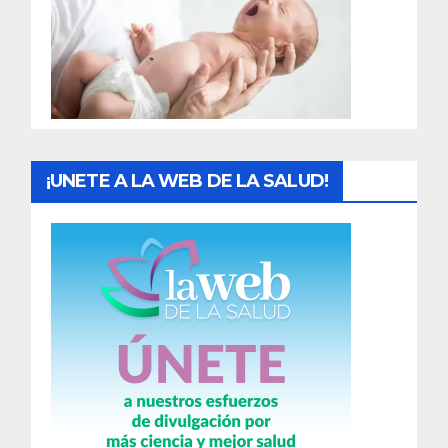
a
d
a
s
¡UNETE A LA WEB DE LA SALUD!