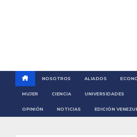
Saltar
al
contenido
NOSOTROS
ALIADOS
ECONO
MUJER
CIENCIA
UNIVERSIDADES
OPINIÓN
NOTICIAS
EDICIÓN VENEZU