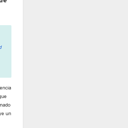
tre
d
encia
que
inado
ye un