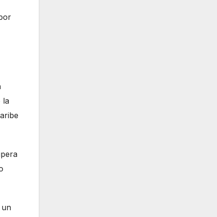
por
a
 la
aribe
upera
o
 un