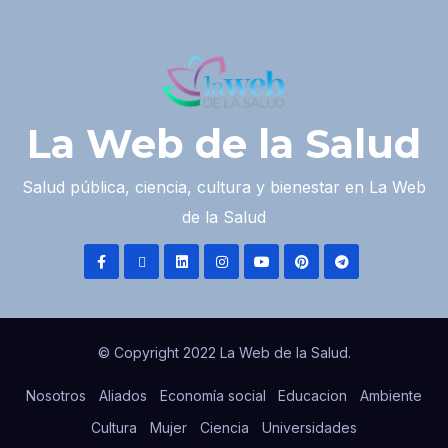
La Web de la Salud
Salud pública, ciencia, cultura y bienestar en La Web
de la Salud
© Copyright 2022 La Web de la Salud.
Nosotros
Aliados
Economía social
Educacion
Ambiente
Cultura
Mujer
Ciencia
Universidades