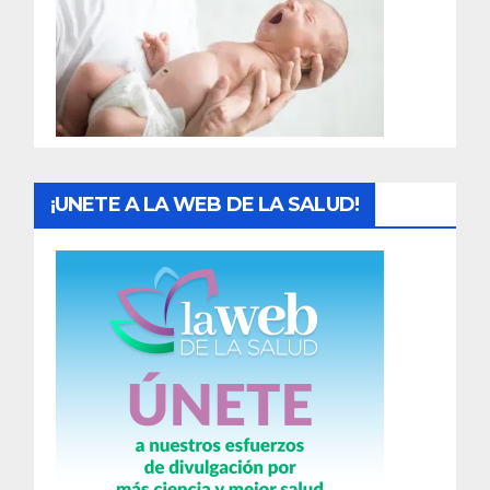
a
d
a
s
¡UNETE A LA WEB DE LA SALUD!