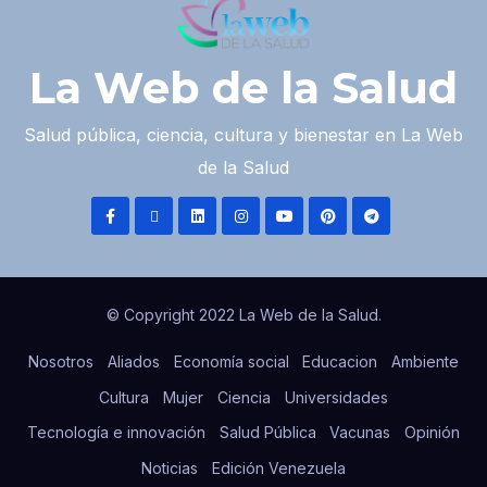
La Web de la Salud
Salud pública, ciencia, cultura y bienestar en La Web
de la Salud
© Copyright 2022 La Web de la Salud.
Nosotros
Aliados
Economía social
Educacion
Ambiente
Cultura
Mujer
Ciencia
Universidades
Tecnología e innovación
Salud Pública
Vacunas
Opinión
Noticias
Edición Venezuela