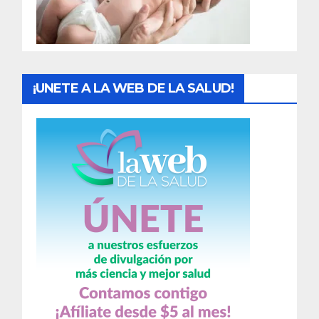
a
s
¡UNETE A LA WEB DE LA SALUD!