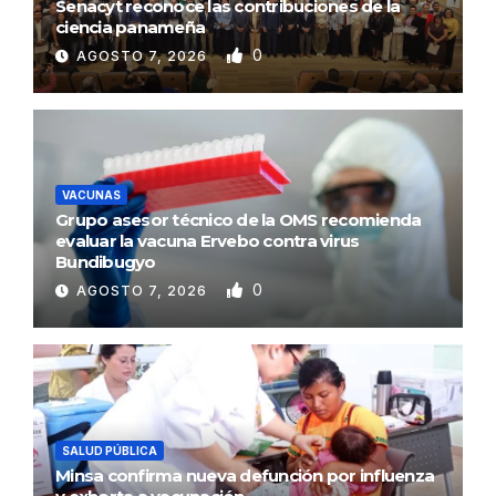
Senacyt reconoce las contribuciones de la
ciencia panameña
0
AGOSTO 7, 2026
VACUNAS
Grupo asesor técnico de la OMS recomienda
evaluar la vacuna Ervebo contra virus
Bundibugyo
0
AGOSTO 7, 2026
SALUD PÚBLICA
Minsa confirma nueva defunción por influenza