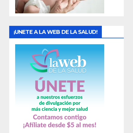
a
s
¡UNETE A LA WEB DE LA SALUD!