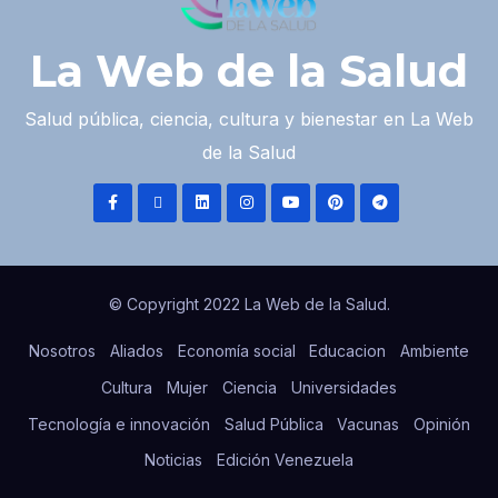
La Web de la Salud
Salud pública, ciencia, cultura y bienestar en La Web
de la Salud
© Copyright 2022 La Web de la Salud.
Nosotros
Aliados
Economía social
Educacion
Ambiente
Cultura
Mujer
Ciencia
Universidades
Tecnología e innovación
Salud Pública
Vacunas
Opinión
Noticias
Edición Venezuela