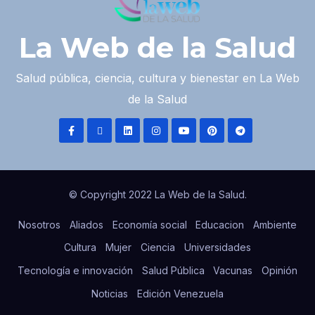
La Web de la Salud
Salud pública, ciencia, cultura y bienestar en La Web
de la Salud
© Copyright 2022 La Web de la Salud.
Nosotros
Aliados
Economía social
Educacion
Ambiente
Cultura
Mujer
Ciencia
Universidades
Tecnología e innovación
Salud Pública
Vacunas
Opinión
Noticias
Edición Venezuela