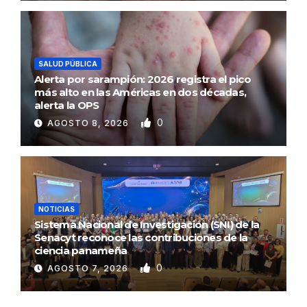
SALUD PÚBLICA
Alerta por sarampión: 2026 registra el pico
más alto en las Américas en dos décadas,
alerta la OPS
0
AGOSTO 8, 2026
NOTICIAS
Sistema Nacional de Investigación (SNI) de la
Senacyt reconoce las contribuciones de la
ciencia panameña
0
AGOSTO 7, 2026