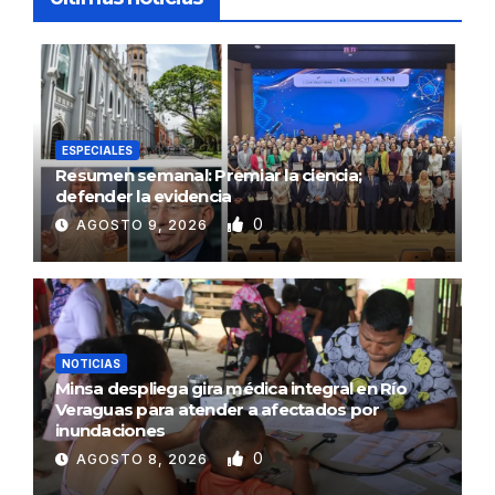
ESPECIALES
Resumen semanal: Premiar la ciencia;
defender la evidencia
0
AGOSTO 9, 2026
NOTICIAS
Minsa despliega gira médica integral en Río
Veraguas para atender a afectados por
inundaciones
0
AGOSTO 8, 2026