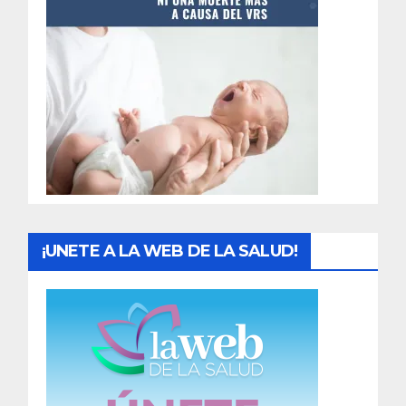
t
r
a
d
a
s
¡UNETE A LA WEB DE LA SALUD!