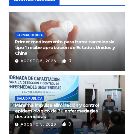
FARMACOLOGÍA
Primer medicamento para tratar narcolepsia
tipo 1 recibe aprobación de Estados Unidos y
China
0
AGOSTO 5, 2026
SALUD PÚBLICA
Panamá impulsa eliminación y control
epidemiológico de 30 enfermedades
desatendidas
0
AGOSTO 5, 2026