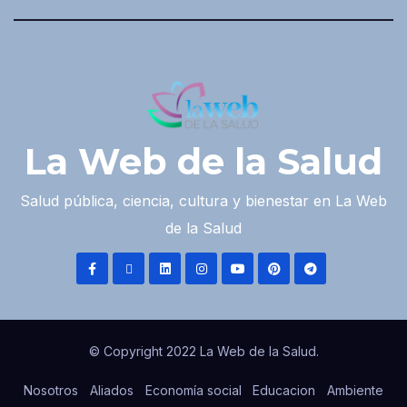
La Web de la Salud
Salud pública, ciencia, cultura y bienestar en La Web
de la Salud
© Copyright 2022 La Web de la Salud.
Nosotros
Aliados
Economía social
Educacion
Ambiente