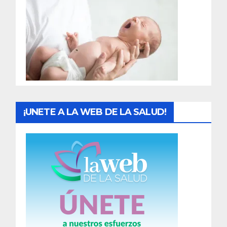
r
a
d
a
s
¡UNETE A LA WEB DE LA SALUD!