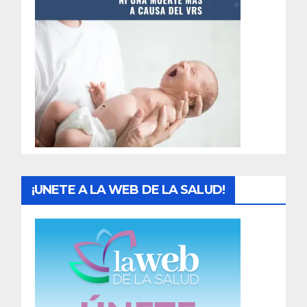
t
r
a
d
a
s
¡UNETE A LA WEB DE LA SALUD!