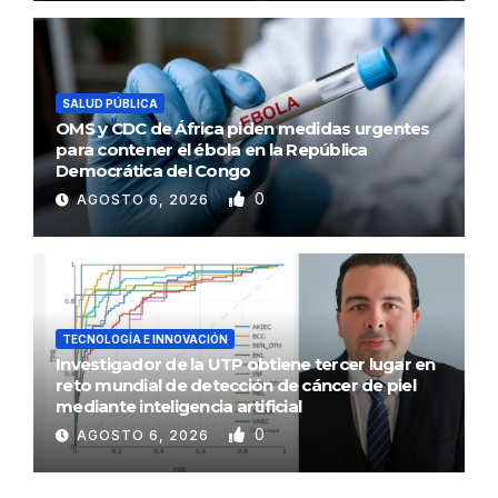
SALUD PÚBLICA
OMS y CDC de África piden medidas urgentes
para contener el ébola en la República
Democrática del Congo
0
AGOSTO 6, 2026
TECNOLOGÍA E INNOVACIÓN
Investigador de la UTP obtiene tercer lugar en
reto mundial de detección de cáncer de piel
mediante inteligencia artificial
0
AGOSTO 6, 2026