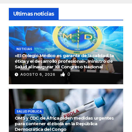
Ultimas noticias
NOTICIAS
«El Colegio Médico es garante de la calidad, la
ética y el desarrollo profesional», ministro de
Salud al inaugurar XII Congreso Nacional
0
AGOSTO 6, 2026
SALUD PÚBLICA
OMS y CDC de África piden medidas urgentes
para contener el ébola en la República
Democrática del Congo