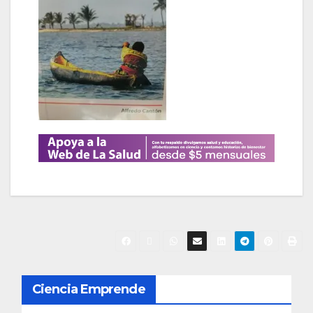
N
Ciencia Emprende
a