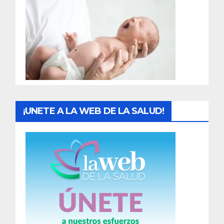
r
a
d
a
s
¡UNETE A LA WEB DE LA SALUD!