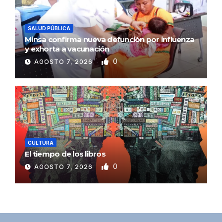
SALUD PÚBLICA
Minsa confirma nueva defunción por influenza
y exhorta a vacunación
0
AGOSTO 7, 2026
CULTURA
El tiempo de los libros
0
AGOSTO 7, 2026