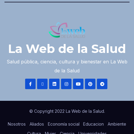
La Web de la Salud
Salud pública, ciencia, cultura y bienestar en La Web
de la Salud
© Copyright 2022 La Web de la Salud.
Nosotros
Aliados
Economía social
Educacion
Ambiente
Cultura
Mujer
Ciencia
Universidades