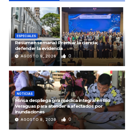
ESPECIALES
Resumen semanal: Premiar la ciencia;
defender la evidencia
0
AGOSTO 9, 2026
NOTICIAS
Minsa despliega gira médica integral en Río
Veraguas para atender a afectados por
inundaciones
0
AGOSTO 8, 2026