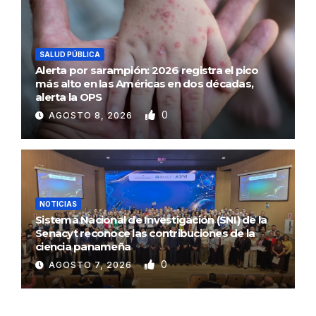
SALUD PÚBLICA
Alerta por sarampión: 2026 registra el pico
más alto en las Américas en dos décadas,
alerta la OPS
0
AGOSTO 8, 2026
NOTICIAS
Sistema Nacional de Investigación (SNI) de la
Senacyt reconoce las contribuciones de la
ciencia panameña
0
AGOSTO 7, 2026