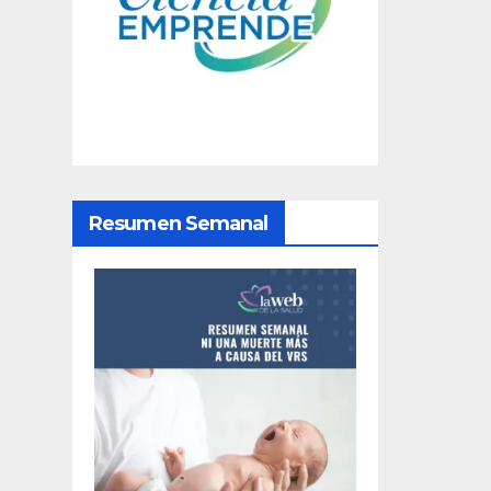
g
a
c
i
ó
Resumen Semanal
n
d
e
e
n
t