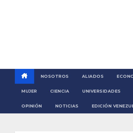
Saltar
al
contenido
NOSOTROS
ALIADOS
ECONO
MUJER
CIENCIA
UNIVERSIDADES
OPINIÓN
NOTICIAS
EDICIÓN VENEZU