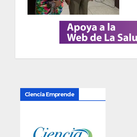
N
Ciencia Emprende
a
v
e