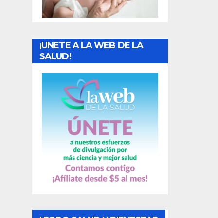
r
a
¡UNETE A LA WEB DE LA
d
SALUD!
a
s