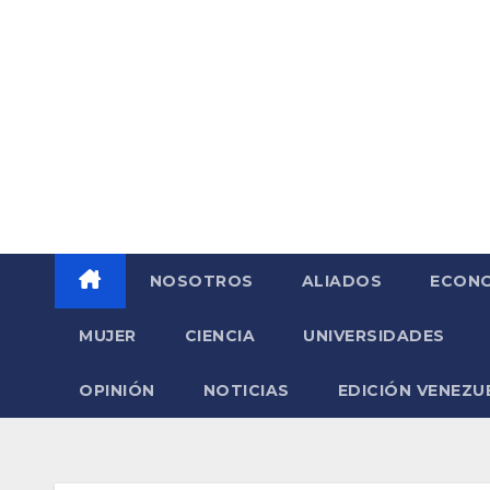
Saltar
al
contenido
NOSOTROS
ALIADOS
ECONO
MUJER
CIENCIA
UNIVERSIDADES
OPINIÓN
NOTICIAS
EDICIÓN VENEZU