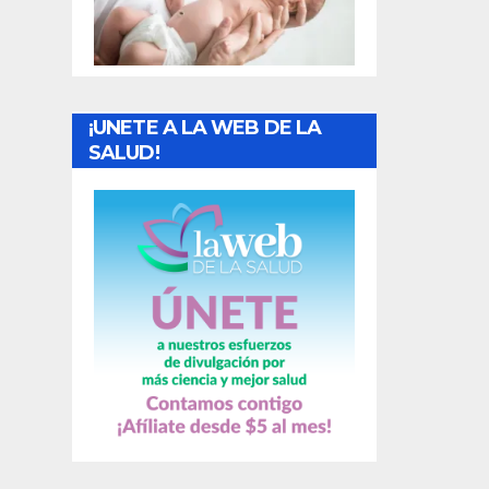
t
r
a
¡UNETE A LA WEB DE LA
d
SALUD!
a
s