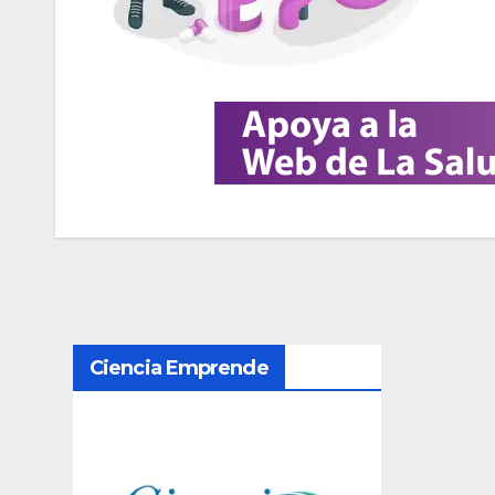
N
Ciencia Emprende
a
v