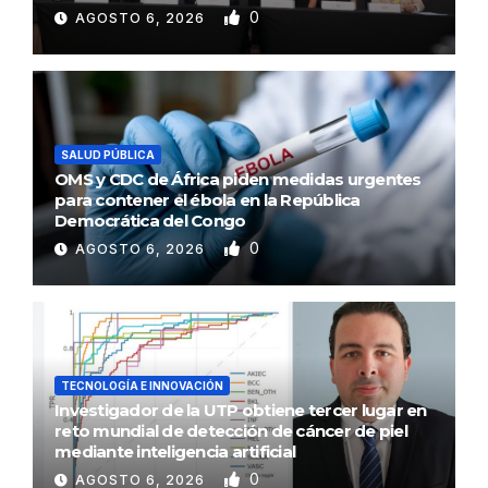
0
AGOSTO 6, 2026
SALUD PÚBLICA
OMS y CDC de África piden medidas urgentes
para contener el ébola en la República
Democrática del Congo
0
AGOSTO 6, 2026
TECNOLOGÍA E INNOVACIÓN
Investigador de la UTP obtiene tercer lugar en
reto mundial de detección de cáncer de piel
mediante inteligencia artificial
0
AGOSTO 6, 2026