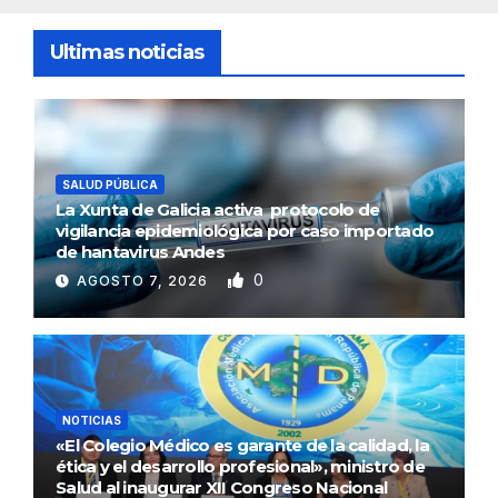
Ultimas noticias
SALUD PÚBLICA
La Xunta de Galicia activa protocolo de
vigilancia epidemiológica por caso importado
de hantavirus Andes
0
AGOSTO 7, 2026
NOTICIAS
«El Colegio Médico es garante de la calidad, la
ética y el desarrollo profesional», ministro de
Salud al inaugurar XII Congreso Nacional