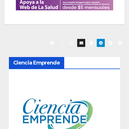
N
Ciencia Emprende
a
v
e
g
a
c