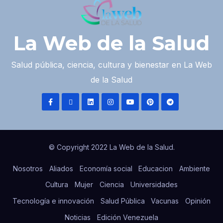
La Web de la Salud
Salud pública, ciencia, cultura y bienestar en La Web
de la Salud
© Copyright 2022 La Web de la Salud.
Nosotros
Aliados
Economía social
Educacion
Ambiente
Cultura
Mujer
Ciencia
Universidades
Tecnología e innovación
Salud Pública
Vacunas
Opinión
Noticias
Edición Venezuela