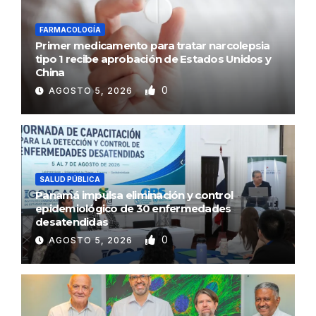
FARMACOLOGÍA
Primer medicamento para tratar narcolepsia
tipo 1 recibe aprobación de Estados Unidos y
China
0
AGOSTO 5, 2026
SALUD PÚBLICA
Panamá impulsa eliminación y control
epidemiológico de 30 enfermedades
desatendidas
0
AGOSTO 5, 2026