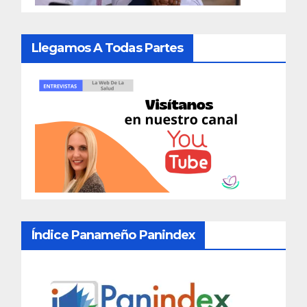
Llegamos A Todas Partes
Índice Panameño Panindex