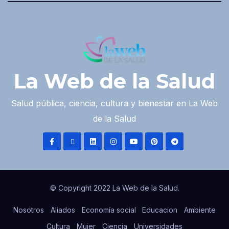
La Web de la Salud
Salud pública, ciencia, cultura y bienestar en La Web
de la Salud
© Copyright 2022 La Web de la Salud.
Nosotros
Aliados
Economía social
Educacion
Ambiente
Cultura
Mujer
Ciencia
Universidades