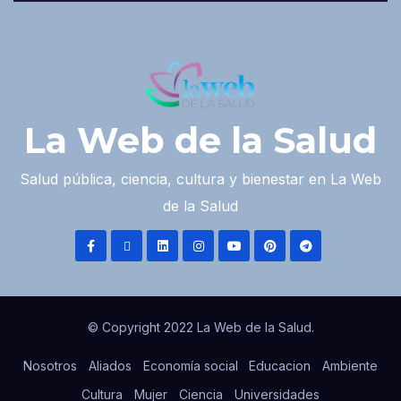
La Web de la Salud
Salud pública, ciencia, cultura y bienestar en La Web
de la Salud
© Copyright 2022 La Web de la Salud.
Nosotros
Aliados
Economía social
Educacion
Ambiente
Cultura
Mujer
Ciencia
Universidades