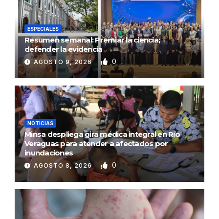
ESPECIALES
Resumen semanal: Premiar la ciencia;
defender la evidencia
0
AGOSTO 9, 2026
NOTICIAS
Minsa despliega gira médica integral en Río
Veraguas para atender a afectados por
inundaciones
0
AGOSTO 8, 2026