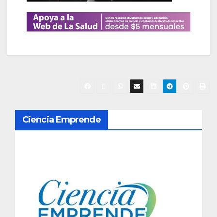
N
Ciencia Emprende
a
v
e
g
a