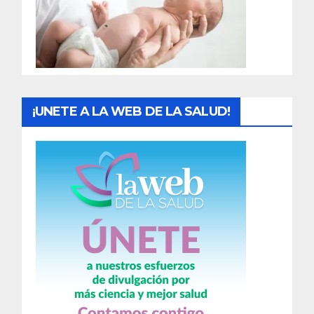
d
a
s
¡UNETE A LA WEB DE LA SALUD!