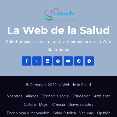
La Web de la Salud
Salud pública, ciencia, cultura y bienestar en La Web
de la Salud
© Copyright 2022 La Web de la Salud.
Nosotros
Aliados
Economía social
Educacion
Ambiente
Cultura
Mujer
Ciencia
Universidades
Tecnología e innovación
Salud Pública
Vacunas
Opinión