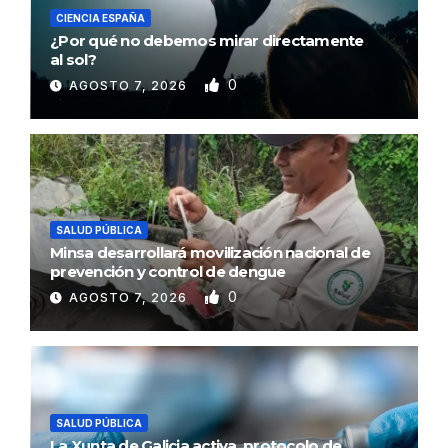
CIENCIA ESPAÑA
¿Por qué no debemos mirar directamente
al sol?
0
AGOSTO 7, 2026
SALUD PÚBLICA
Minsa desarrollará movilización nacional de
prevención y control de dengue
0
AGOSTO 7, 2026
SALUD PÚBLICA
La Xunta de Galicia activa protocolo de