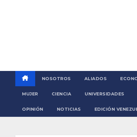
Saltar
al
contenido
NOSOTROS
ALIADOS
ECONO
MUJER
CIENCIA
UNIVERSIDADES
OPINIÓN
NOTICIAS
EDICIÓN VENEZU