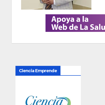
N
Ciencia Emprende
a
v
e