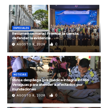
ESPECIALES
Resumen semanal: Premiar la ciencia;
defender la evidencia
0
AGOSTO 9, 2026
NOTICIAS
Minsa despliega gira médica integral en Río
Veraguas para atender a afectados por
inundaciones
0
AGOSTO 8, 2026