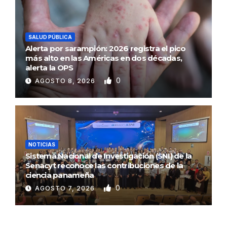
SALUD PÚBLICA
Alerta por sarampión: 2026 registra el pico
más alto en las Américas en dos décadas,
alerta la OPS
0
AGOSTO 8, 2026
NOTICIAS
Sistema Nacional de Investigación (SNI) de la
Senacyt reconoce las contribuciones de la
ciencia panameña
0
AGOSTO 7, 2026