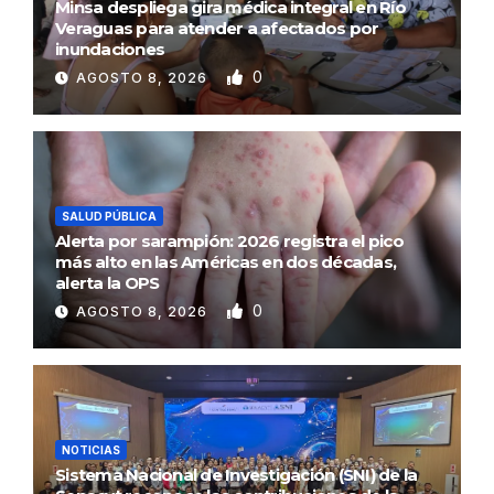
Minsa despliega gira médica integral en Río
Veraguas para atender a afectados por
inundaciones
0
AGOSTO 8, 2026
SALUD PÚBLICA
Alerta por sarampión: 2026 registra el pico
más alto en las Américas en dos décadas,
alerta la OPS
0
AGOSTO 8, 2026
NOTICIAS
Sistema Nacional de Investigación (SNI) de la