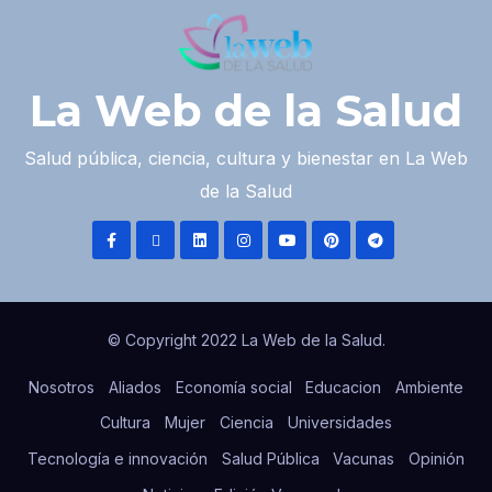
La Web de la Salud
Salud pública, ciencia, cultura y bienestar en La Web
de la Salud
© Copyright 2022 La Web de la Salud.
Nosotros
Aliados
Economía social
Educacion
Ambiente
Cultura
Mujer
Ciencia
Universidades
Tecnología e innovación
Salud Pública
Vacunas
Opinión