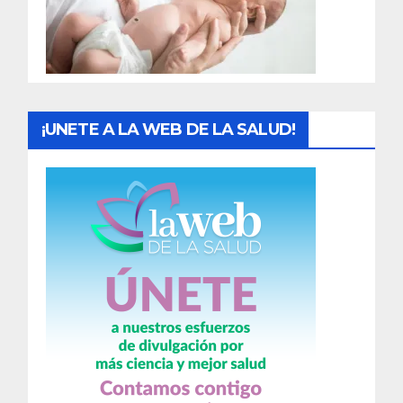
d
a
s
¡UNETE A LA WEB DE LA SALUD!