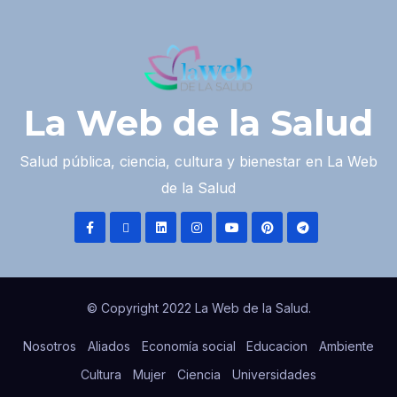
La Web de la Salud
Salud pública, ciencia, cultura y bienestar en La Web
de la Salud
© Copyright 2022 La Web de la Salud.
Nosotros
Aliados
Economía social
Educacion
Ambiente
Cultura
Mujer
Ciencia
Universidades