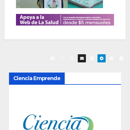
N
Ciencia Emprende
a
v
e
g