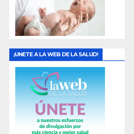
a
d
a
s
¡UNETE A LA WEB DE LA SALUD!