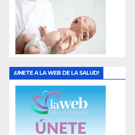
r
a
d
a
s
¡UNETE A LA WEB DE LA SALUD!