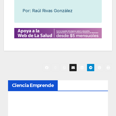
Por: Raúl Rivas González
N
Ciencia Emprende
a
v
e