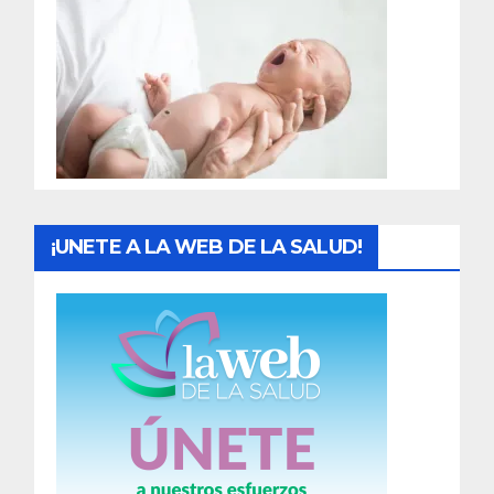
r
a
d
a
s
¡UNETE A LA WEB DE LA SALUD!