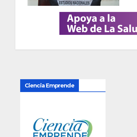
N
Ciencia Emprende
a
v
e
g