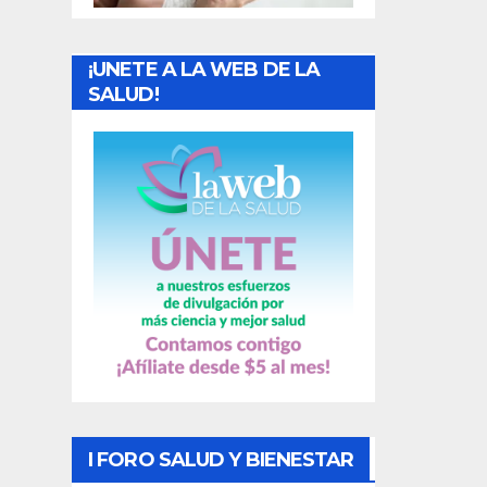
a
¡UNETE A LA WEB DE LA
d
SALUD!
a
s
I FORO SALUD Y BIENESTAR