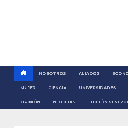
Saltar
al
contenido
NOSOTROS
ALIADOS
ECONO
MUJER
CIENCIA
UNIVERSIDADES
OPINIÓN
NOTICIAS
EDICIÓN VENEZU