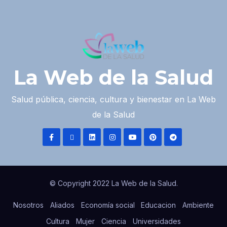
La Web de la Salud
Salud pública, ciencia, cultura y bienestar en La Web
de la Salud
© Copyright 2022 La Web de la Salud.
Nosotros
Aliados
Economía social
Educacion
Ambiente
Cultura
Mujer
Ciencia
Universidades