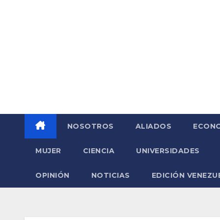
Saltar
al
contenido
NOSOTROS
ALIADOS
ECONO
MUJER
CIENCIA
UNIVERSIDADES
OPINIÓN
NOTICIAS
EDICIÓN VENEZU