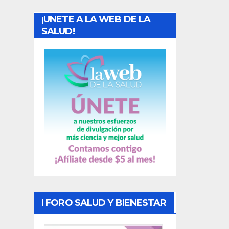
a
¡UNETE A LA WEB DE LA
d
SALUD!
a
s
I FORO SALUD Y BIENESTAR