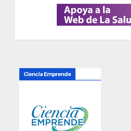
N
Ciencia Emprende
a
v
e
g