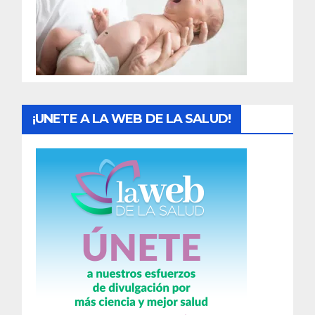
d
a
s
¡UNETE A LA WEB DE LA SALUD!