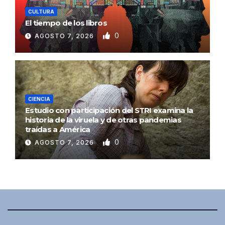
CULTURA
El tiempo de los libros
0
AGOSTO 7, 2026
CIENCIA
Estudio con participación del STRI examina la
historia de la viruela y de otras pandemias
traídas a América
0
AGOSTO 7, 2026