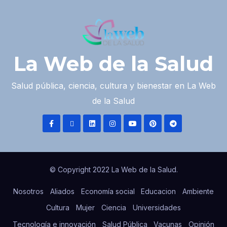
La Web de la Salud
Salud pública, ciencia, cultura y bienestar en La Web
de la Salud
© Copyright 2022 La Web de la Salud.
Nosotros
Aliados
Economía social
Educacion
Ambiente
Cultura
Mujer
Ciencia
Universidades
Tecnología e innovación
Salud Pública
Vacunas
Opinión