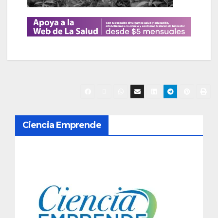
N
Ciencia Emprende
a
v
e
g
a