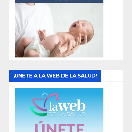
t
r
a
d
a
s
¡UNETE A LA WEB DE LA SALUD!