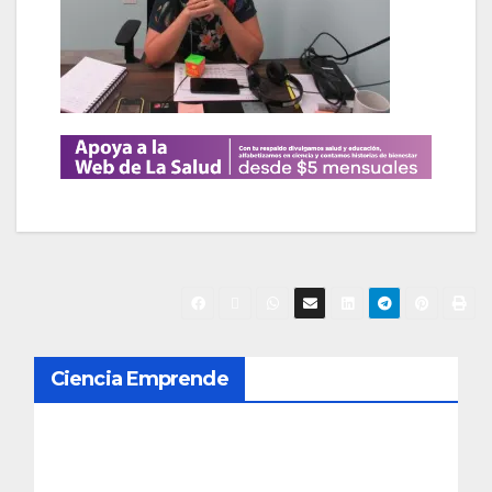
N
Ciencia Emprende
a
v
e