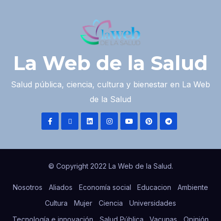
La Web de la Salud
Salud pública, ciencia, cultura y bienestar en La Web
de la Salud
© Copyright 2022 La Web de la Salud.
Nosotros
Aliados
Economía social
Educacion
Ambiente
Cultura
Mujer
Ciencia
Universidades
Tecnología e innovación
Salud Pública
Vacunas
Opinión