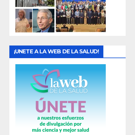
d
a
s
¡UNETE A LA WEB DE LA SALUD!