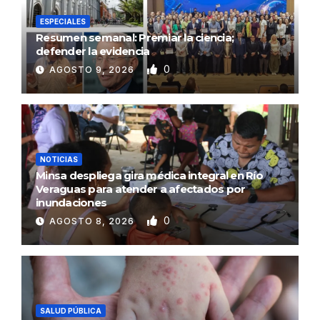
ESPECIALES
Resumen semanal: Premiar la ciencia;
defender la evidencia
0
AGOSTO 9, 2026
NOTICIAS
Minsa despliega gira médica integral en Río
Veraguas para atender a afectados por
inundaciones
0
AGOSTO 8, 2026
SALUD PÚBLICA