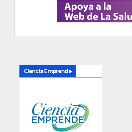
N
Ciencia Emprende
a
v
e
g
a