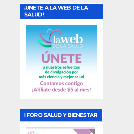
¡UNETE A LA WEB DE LA
d
SALUD!
a
s
I FORO SALUD Y BIENESTAR