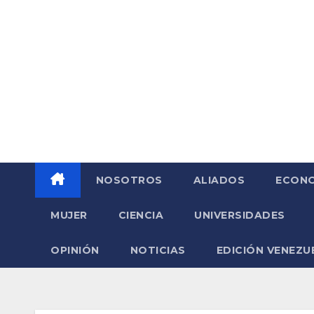
Saltar
al
contenido
NOSOTROS
ALIADOS
ECONO
MUJER
CIENCIA
UNIVERSIDADES
OPINIÓN
NOTICIAS
EDICIÓN VENEZU