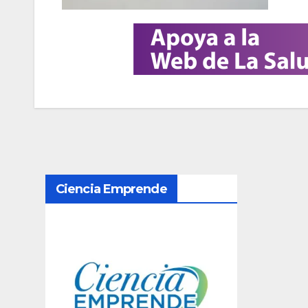
N
Ciencia Emprende
a
v
e
g