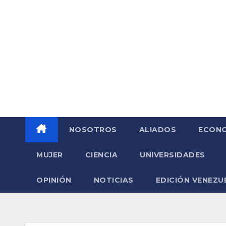
Saltar
al
contenido
NOSOTROS
ALIADOS
ECONO
MUJER
CIENCIA
UNIVERSIDADES
OPINIÓN
NOTICIAS
EDICIÓN VENEZU