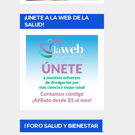
a
¡UNETE A LA WEB DE LA
d
SALUD!
a
s
I FORO SALUD Y BIENESTAR