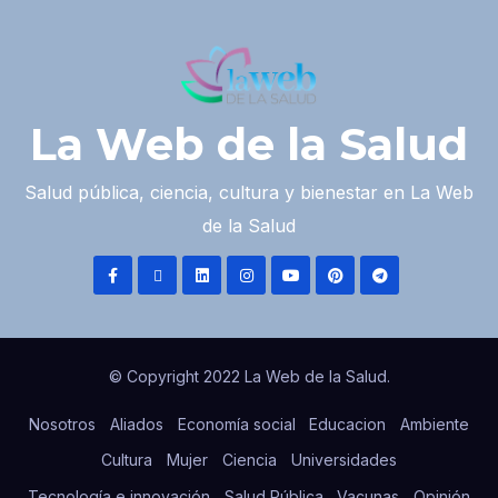
La Web de la Salud
Salud pública, ciencia, cultura y bienestar en La Web
de la Salud
© Copyright 2022 La Web de la Salud.
Nosotros
Aliados
Economía social
Educacion
Ambiente
Cultura
Mujer
Ciencia
Universidades
Tecnología e innovación
Salud Pública
Vacunas
Opinión