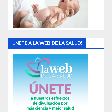
d
a
s
¡UNETE A LA WEB DE LA SALUD!