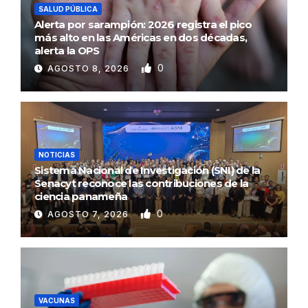
SALUD PÚBLICA
Alerta por sarampión: 2026 registra el pico
más alto en las Américas en dos décadas,
alerta la OPS
0
AGOSTO 8, 2026
NOTICIAS
Sistema Nacional de Investigación (SNI) de la
Senacyt reconoce las contribuciones de la
ciencia panameña
0
AGOSTO 7, 2026
VACUNAS