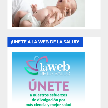
a
d
a
s
¡UNETE A LA WEB DE LA SALUD!