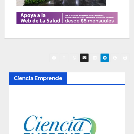
N
Ciencia Emprende
a
v
e
g
a