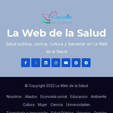
La Web de la Salud
Salud pública, ciencia, cultura y bienestar en La Web
de la Salud
© Copyright 2022 La Web de la Salud.
Nosotros
Aliados
Economía social
Educacion
Ambiente
Cultura
Mujer
Ciencia
Universidades
Tecnología e innovación
Salud Pública
Vacunas
Opinión