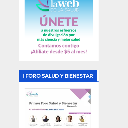
s
I FORO SALUD Y BIENESTAR