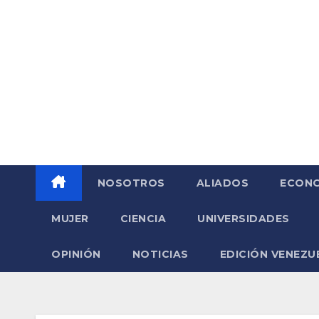
Saltar
al
contenido
NOSOTROS
ALIADOS
ECONO
MUJER
CIENCIA
UNIVERSIDADES
OPINIÓN
NOTICIAS
EDICIÓN VENEZU