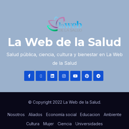
La Web de la Salud
Salud pública, ciencia, cultura y bienestar en La Web
de la Salud
© Copyright 2022 La Web de la Salud.
Nosotros
Aliados
Economía social
Educacion
Ambiente
Cultura
Mujer
Ciencia
Universidades