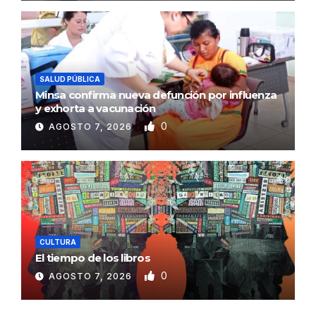
SALUD PÚBLICA
Minsa confirma nueva defunción por influenza
y exhorta a vacunación
0
AGOSTO 7, 2026
CULTURA
El tiempo de los libros
0
AGOSTO 7, 2026