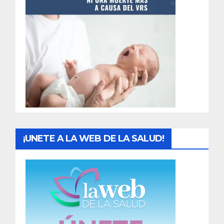
t
r
a
d
a
s
¡UNETE A LA WEB DE LA SALUD!