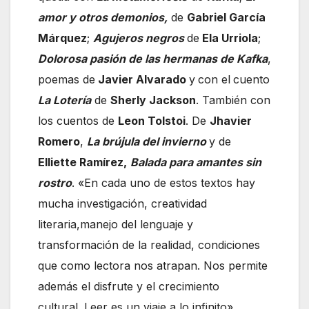
amor y otros demonios,
de
Gabriel García
Márquez
;
Agujeros negros
de
Ela Urriola
;
Dolorosa pasión de las hermanas de Kafka
,
poemas de
Javier Alvarado
y
con el
cuento
La Lotería
de
Sherly Jackson
. También con
los cuentos de
Leon Tolstoi
. De
Jhavier
Romero
,
La brújula del invierno
y de
Elliette Ramírez,
Balada para amantes sin
rostro
. «En cada uno de estos textos hay
mucha investigación, creatividad
literaria,manejo del lenguaje y
transformación de la realidad, condiciones
que como lectora nos atrapan. Nos permite
además el disfrute y el crecimiento
cultural. Leer es un viaje a lo infinito»,