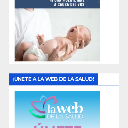
t
r
a
d
a
s
¡UNETE A LA WEB DE LA SALUD!