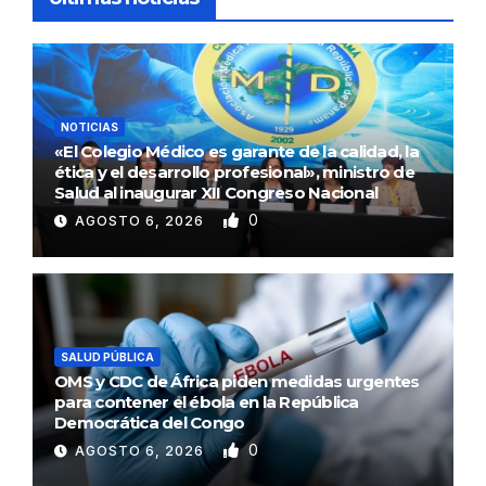
NOTICIAS
«El Colegio Médico es garante de la calidad, la
ética y el desarrollo profesional», ministro de
Salud al inaugurar XII Congreso Nacional
0
AGOSTO 6, 2026
SALUD PÚBLICA
OMS y CDC de África piden medidas urgentes
para contener el ébola en la República
Democrática del Congo
0
AGOSTO 6, 2026