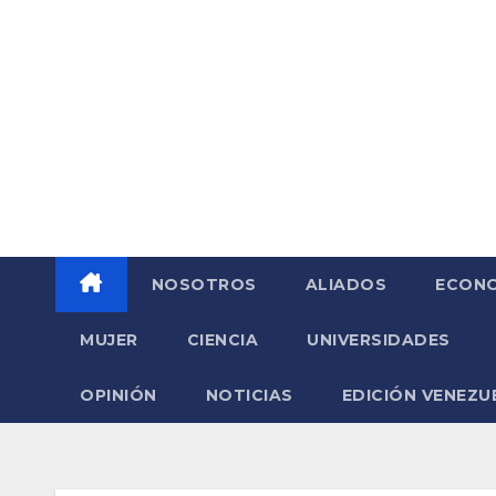
Saltar
al
contenido
NOSOTROS
ALIADOS
ECONO
MUJER
CIENCIA
UNIVERSIDADES
OPINIÓN
NOTICIAS
EDICIÓN VENEZU