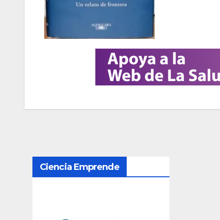
N
Ciencia Emprende
a
v