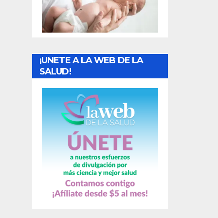
t
r
a
¡UNETE A LA WEB DE LA
d
SALUD!
a
s