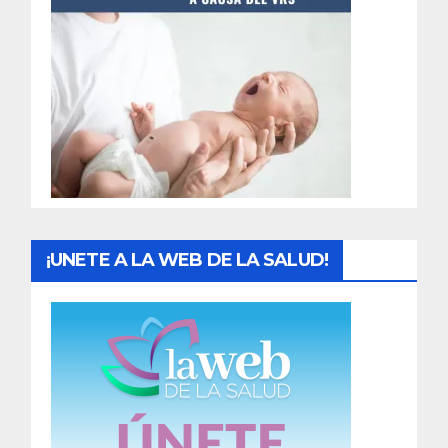
t
r
a
d
a
s
¡UNETE A LA WEB DE LA SALUD!