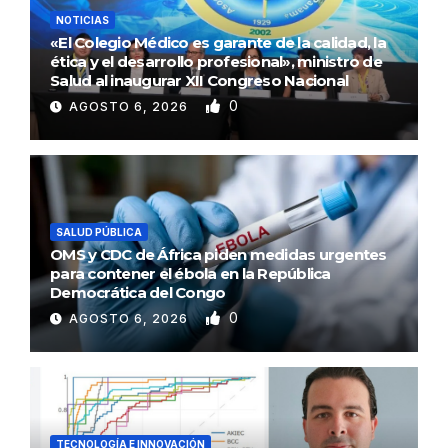
NOTICIAS
«El Colegio Médico es garante de la calidad, la
ética y el desarrollo profesional», ministro de
Salud al inaugurar XII Congreso Nacional
0
AGOSTO 6, 2026
SALUD PÚBLICA
OMS y CDC de África piden medidas urgentes
para contener el ébola en la República
Democrática del Congo
0
AGOSTO 6, 2026
TECNOLOGÍA E INNOVACIÓN