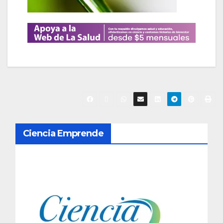
N
Ciencia Emprende
a
v
e
g