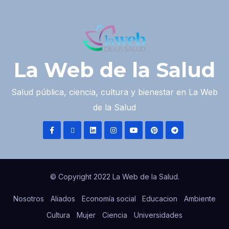
La Web de la Salud
Salud pública, ciencia, cultura y bienestar en La Web
de la Salud
© Copyright 2022 La Web de la Salud.
Nosotros
Aliados
Economía social
Educacion
Ambiente
Cultura
Mujer
Ciencia
Universidades