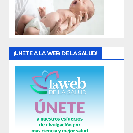
a
d
a
s
¡UNETE A LA WEB DE LA SALUD!